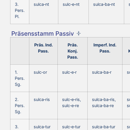
3.
sulca‑nt
sulc‑e‑nt
sulca‑ba‑nt
Pers.
Pl.
Präsensstamm Passiv
Präs. Ind.
Präs.
Imperf. Ind.
Pass.
Konj.
Pass.
Pass.
1.
sulc‑or
sulc‑e‑r
sulca‑ba‑r
s
Pers.
Sg.
2.
sulca‑ris
sulc‑e‑ris,
sulca‑ba‑ris,
s
Pers.
sulc‑e‑re
sulca‑ba‑re
s
Sg.
3.
sulca‑tur
sulc‑e‑tur
sulca‑ba‑tur
s