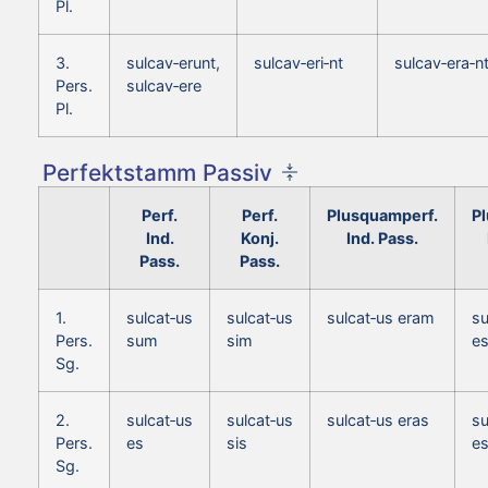
Pl.
3.
sulcav‑erunt,
sulcav‑eri‑nt
sulcav‑era‑n
Pers.
sulcav‑ere
Pl.
Perfektstamm Passiv
Perf.
Perf.
Plusquamperf.
P
Ind.
Konj.
Ind. Pass.
Pass.
Pass.
1.
sulcat‑us
sulcat‑us
sulcat‑us eram
su
Pers.
sum
sim
e
Sg.
2.
sulcat‑us
sulcat‑us
sulcat‑us eras
su
Pers.
es
sis
e
Sg.