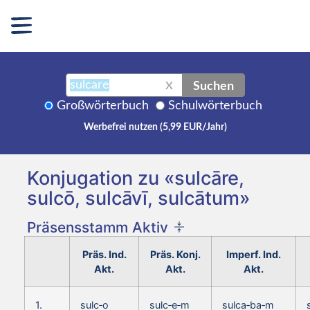
Suchen
X
Großwörterbuch
Schulwörterbuch
Werbefrei nutzen (5,99 EUR/Jahr)
Konjugation zu «sulcāre,
sulcō, sulcāvī, sulcātum»
Präsensstamm Aktiv
Präs. Ind.
Präs. Konj.
Imperf. Ind.
Akt.
Akt.
Akt.
1.
sulc‑o
sulc‑e‑m
sulca‑ba‑m