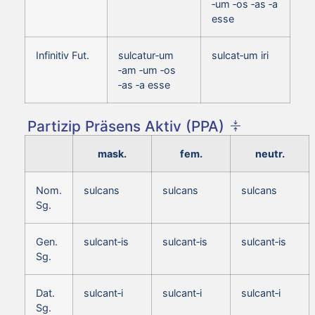
‑um ‑os ‑as ‑a
esse
Infinitiv Fut.
sulcatur‑um
sulcat‑um iri
‑am ‑um ‑os
‑as ‑a esse
Partizip Präsens Aktiv (PPA)
mask.
fem.
neutr.
Nom.
sulcans
sulcans
sulcans
Sg.
Gen.
sulcant‑is
sulcant‑is
sulcant‑is
Sg.
Dat.
sulcant‑i
sulcant‑i
sulcant‑i
Sg.