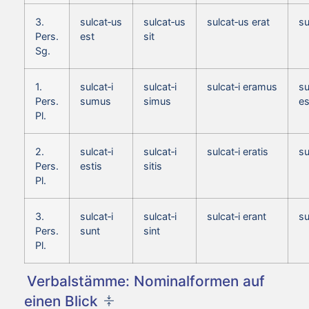
3.
sulcat‑us
sulcat‑us
sulcat‑us erat
su
Pers.
est
sit
Sg.
1.
sulcat‑i
sulcat‑i
sulcat‑i eramus
su
Pers.
sumus
simus
e
Pl.
2.
sulcat‑i
sulcat‑i
sulcat‑i eratis
su
Pers.
estis
sitis
Pl.
3.
sulcat‑i
sulcat‑i
sulcat‑i erant
su
Pers.
sunt
sint
Pl.
Verbalstämme: Nominalformen auf
einen Blick