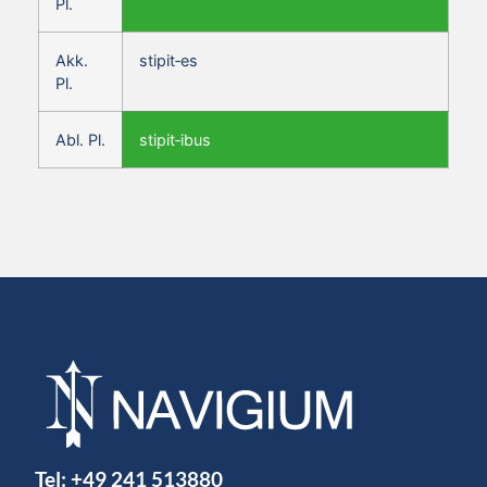
Pl.
Akk.
stipit‑es
Pl.
Abl. Pl.
stipit‑ibus
Tel:
+49 241 513880