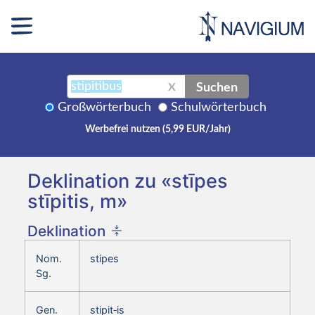
Suchen
X
Großwörterbuch
Schulwörterbuch
Werbefrei nutzen (5,99 EUR/Jahr)
Deklination zu «stīpes
stīpitis, m»
Deklination
Nom.
stipes
Sg.
Gen.
stipit‑is