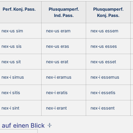
Perf. Konj. Pass.
Plusquamperf.
Plusquamperf.
Ind. Pass.
Konj. Pass.
nex‑us sim
nex‑us eram
nex‑us essem
nex‑us sis
nex‑us eras
nex‑us esses
nex‑us sit
nex‑us erat
nex‑us esset
nex‑i simus
nex‑i eramus
nex‑i essemus
nex‑i sitis
nex‑i eratis
nex‑i essetis
nex‑i sint
nex‑i erant
nex‑i essent
auf einen Blick