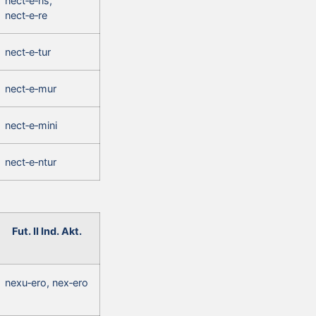
nect‑e‑ris,
nect‑e‑re
nect‑e‑tur
nect‑e‑mur
nect‑e‑mini
nect‑e‑ntur
Fut. II Ind. Akt.
nexu‑ero, nex‑ero