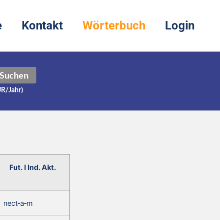
e
Kontakt
Wörterbuch
Login
Suchen
UR/Jahr)
Fut. I Ind. Akt.
nect‑a‑m