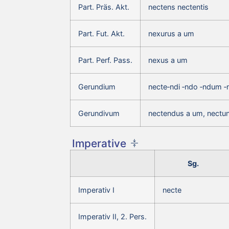
Part. Präs. Akt.
nectens nectentis
Part. Fut. Akt.
nexurus a um
Part. Perf. Pass.
nexus a um
Gerundium
necte‑ndi ‑ndo ‑ndum ‑
Gerundivum
nectendus a um, nectu
Imperative
Sg.
Imperativ I
necte
Imperativ II, 2. Pers.