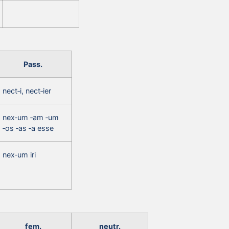
Pass.
nect‑i, nect‑ier
nex‑um ‑am ‑um
‑os ‑as ‑a esse
nex‑um iri
fem.
neutr.