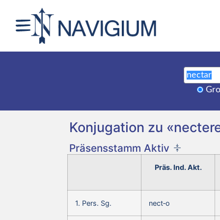
Gro
Konjugation zu «nectere
Präsensstamm Aktiv
Präs. Ind. Akt.
1. Pers. Sg.
nect‑o