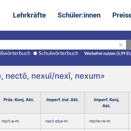
Lehrkräfte
Schüler:innen
Preis
X
ßwörterbuch
Schulwörterbuch
Werbefrei nutzen (5,99 E
, nectō, nexuī/nexī, nexum»
Präs. Konj. Akt.
Imperf. Ind. Akt.
Imperf. Konj.
Akt.
nect‑a‑m
nect‑eba‑m
necte‑re‑m