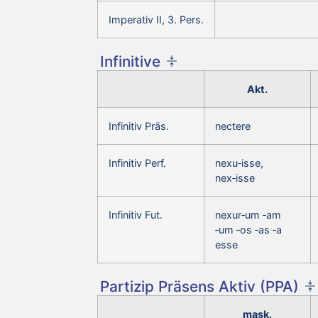
Imperativ II, 3. Pers.
Infinitive
Akt.
Infinitiv Präs.
nectere
Infinitiv Perf.
nexu‑isse,
nex‑isse
Infinitiv Fut.
nexur‑um ‑am
‑um ‑os ‑as ‑a
esse
Partizip Präsens Aktiv (PPA)
mask.