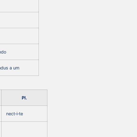
ndo
ndus a um
Pl.
nect‑i‑te