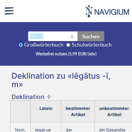
Suchen
X
Großwörterbuch
Schulwörterbuch
Werbefrei nutzen (5,99 EUR/Jahr)
Deklination zu «lēgātus -ī,
m»
Deklination
Latein
bestimmter
unbestimmter
Artikel
Artikel
Nom.
legat‑us
der
ein Gesandte