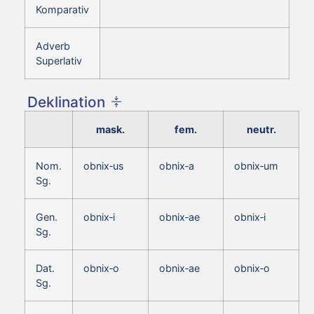
Komparativ
Adverb
Superlativ
Deklination
mask.
fem.
neutr.
Nom.
obnix‑us
obnix‑a
obnix‑um
Sg.
Gen.
obnix‑i
obnix‑ae
obnix‑i
Sg.
Dat.
obnix‑o
obnix‑ae
obnix‑o
Sg.