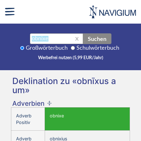
Suchen
X
Großwörterbuch
Schulwörterbuch
Werbefrei nutzen (5,99 EUR/Jahr)
Deklination zu «obnīxus a
um»
Adverbien
Adverb
obnixe
Positiv
Adverb
obnixius