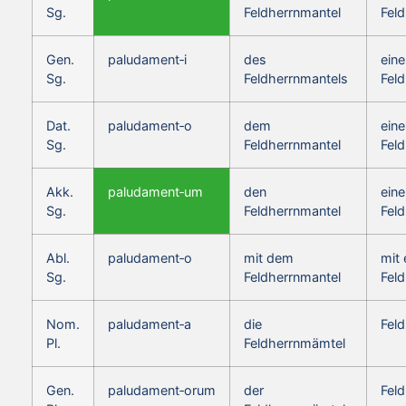
Sg.
Feldherrnmantel
Fel
Gen.
paludament‑i
des
eine
Sg.
Feldherrnmantels
Fel
Dat.
paludament‑o
dem
ein
Sg.
Feldherrnmantel
Fel
Akk.
paludament‑um
den
eine
Sg.
Feldherrnmantel
Fel
Abl.
paludament‑o
mit dem
mit
Sg.
Feldherrnmantel
Fel
Nom.
paludament‑a
die
Fel
Pl.
Feldherrnmämtel
Gen.
paludament‑orum
der
Fel