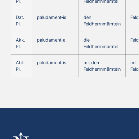
Pl.
Feldherrnmämtel
Dat.
paludament‑is
den
Fel
Pl.
Feldherrnmämteln
Akk.
paludament‑a
die
Fel
Pl.
Feldherrnmämtel
Abl.
paludament‑is
mit den
mit
Pl.
Feldherrnmämteln
Fel