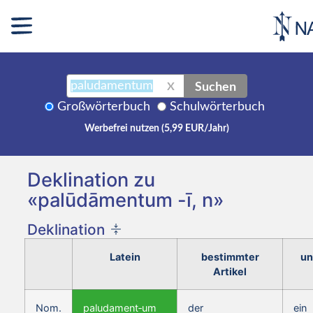
Suchen
X
Großwörterbuch
Schulwörterbuch
Werbefrei nutzen (5,99 EUR/Jahr)
Deklination zu
«palūdāmentum -ī, n»
Deklination
Latein
bestimmter
un
Artikel
Nom.
paludament‑um
der
ein