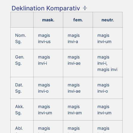
Deklination Komparativ
mask.
fem.
neutr.
Nom.
magis
magis
magis
Sg.
invi‑us
invi‑a
invi‑um
Gen.
magis
magis
magis
Sg.
invi‑i
invi‑ae
invi‑i,
magis invi
Dat.
magis
magis
magis
Sg.
invi‑o
invi‑ae
invi‑o
Akk.
magis
magis
magis
Sg.
invi‑um
invi‑am
invi‑um
Abl.
magis
magis
magis