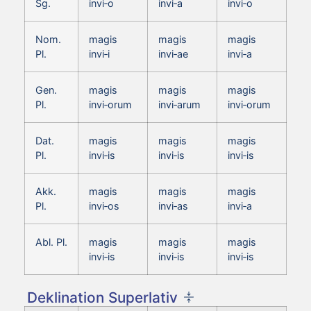
Sg.
invi‑o
invi‑a
invi‑o
Nom.
magis
magis
magis
Pl.
invi‑i
invi‑ae
invi‑a
Gen.
magis
magis
magis
Pl.
invi‑orum
invi‑arum
invi‑orum
Dat.
magis
magis
magis
Pl.
invi‑is
invi‑is
invi‑is
Akk.
magis
magis
magis
Pl.
invi‑os
invi‑as
invi‑a
Abl. Pl.
magis
magis
magis
invi‑is
invi‑is
invi‑is
Deklination Superlativ