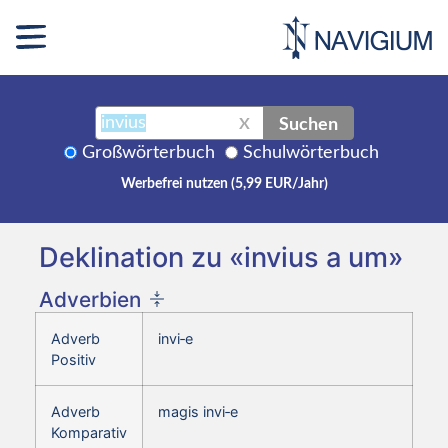
Suchen
X
Großwörterbuch
Schulwörterbuch
Werbefrei nutzen (5,99 EUR/Jahr)
Deklination zu «invius a um»
Adverbien
Adverb
invi‑e
Positiv
Adverb
magis invi‑e
Komparativ