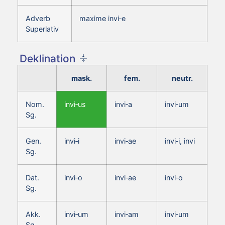
Adverb
maxime invi‑e
Superlativ
Deklination
mask.
fem.
neutr.
Nom.
invi‑us
invi‑a
invi‑um
Sg.
Gen.
invi‑i
invi‑ae
invi‑i, invi
Sg.
Dat.
invi‑o
invi‑ae
invi‑o
Sg.
Akk.
invi‑um
invi‑am
invi‑um
Sg.