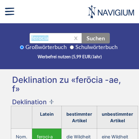
Suchen
X
Großwörterbuch
Schulwörterbuch
Werbefrei nutzen (5,99 EUR/Jahr)
Deklination zu «ferōcia -ae,
f»
Deklination
Latein
bestimmter
unbestimmter
Artikel
Artikel
Nom.
feroci‑a
die Wildheit
eine Wildheit