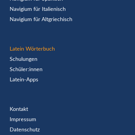
Navigium für Italienisch
Navigium für Altgriechisch
Latein Wörterbuch
Schulungen
Schüler:innen
Latein-Apps
Kontakt
Impressum
Datenschutz