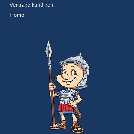
Verträge kündigen
Home