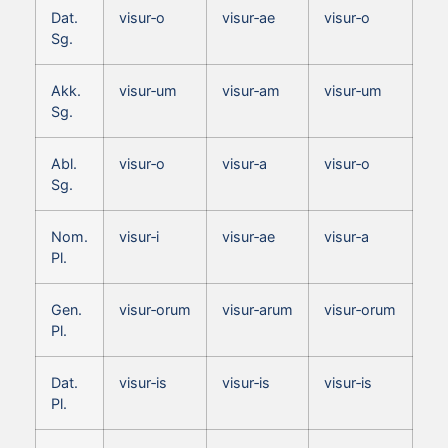
Dat.
visur‑o
visur‑ae
visur‑o
Sg.
Akk.
visur‑um
visur‑am
visur‑um
Sg.
Abl.
visur‑o
visur‑a
visur‑o
Sg.
Nom.
visur‑i
visur‑ae
visur‑a
Pl.
Gen.
visur‑orum
visur‑arum
visur‑orum
Pl.
Dat.
visur‑is
visur‑is
visur‑is
Pl.