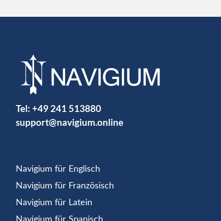
Tel:
+49 241 513880
support@navigium.online
Navigium für Englisch
Navigium für Französisch
Navigium für Latein
Navigium für Spanisch