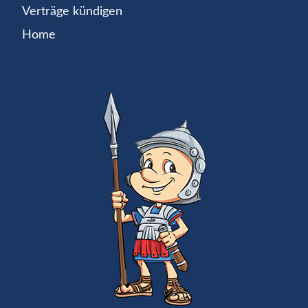
Verträge kündigen
Home