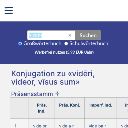
Suchen
X
Großwörterbuch
Schulwörterbuch
Werbefrei nutzen (5,99 EUR/Jahr)
Konjugation zu «vidēri,
videor, vīsus sum»
Präsensstamm
Präs.
Präs. Konj.
Imperf. Ind.
I
Ind.
1.
vide‑or
vide‑a‑r
vide‑ba‑r
vid