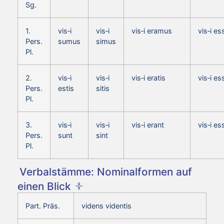
Sg.
1.
vis‑i
vis‑i
vis‑i eramus
vis‑i e
Pers.
sumus
simus
Pl.
2.
vis‑i
vis‑i
vis‑i eratis
vis‑i es
Pers.
estis
sitis
Pl.
3.
vis‑i
vis‑i
vis‑i erant
vis‑i es
Pers.
sunt
sint
Pl.
Verbalstämme: Nominalformen auf
einen Blick
Part. Präs.
videns videntis