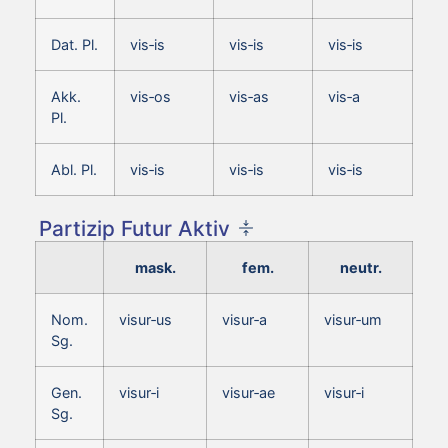
Dat. Pl.
vis‑is
vis‑is
vis‑is
Akk.
vis‑os
vis‑as
vis‑a
Pl.
Abl. Pl.
vis‑is
vis‑is
vis‑is
Partizip Futur Aktiv
mask.
fem.
neutr.
Nom.
visur‑us
visur‑a
visur‑um
Sg.
Gen.
visur‑i
visur‑ae
visur‑i
Sg.