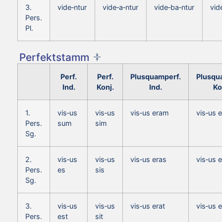
3.
vide‑ntur
vide‑a‑ntur
vide‑ba‑ntur
vid
Pers.
Pl.
Perfektstamm
Perf.
Perf.
Plusquamperf.
Plusqu
Ind.
Konj.
Ind.
Ko
1.
vis‑us
vis‑us
vis‑us eram
vis‑us 
Pers.
sum
sim
Sg.
2.
vis‑us
vis‑us
vis‑us eras
vis‑us 
Pers.
es
sis
Sg.
3.
vis‑us
vis‑us
vis‑us erat
vis‑us 
Pers.
est
sit