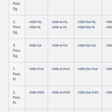
Pers.
Sg.
2.
vide‑ris,
vide‑a‑ris,
vide‑ba‑ris,
vide
Pers.
vide‑re
vide‑a‑re
vide‑ba‑re
vid
Sg.
3.
vide‑tur
vide‑a‑tur
vide‑ba‑tur
vid
Pers.
Sg.
1.
vide‑mur
vide‑a‑mur
vide‑ba‑mur
vid
Pers.
Pl.
2.
vide‑mini
vide‑a‑mini
vide‑ba‑mini
vid
Pers.
Pl.