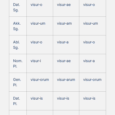
Dat.
visur‑o
visur‑ae
visur‑o
Sg.
Akk.
visur‑um
visur‑am
visur‑um
Sg.
Abl.
visur‑o
visur‑a
visur‑o
Sg.
Nom.
visur‑i
visur‑ae
visur‑a
Pl.
Gen.
visur‑orum
visur‑arum
visur‑orum
Pl.
Dat.
visur‑is
visur‑is
visur‑is
Pl.