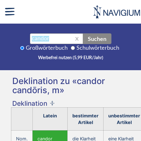
Suchen
X
Großwörterbuch
Schulwörterbuch
Werbefrei nutzen (5,99 EUR/Jahr)
Deklination zu «candor
candōris, m»
Deklination
Latein
bestimmter
unbestimmter
Artikel
Artikel
Nom.
candor
die Klarheit
eine Klarheit