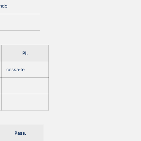
‑ndo
Pl.
cessa‑te
Pass.