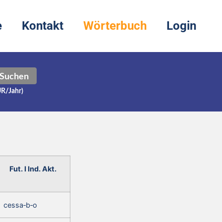
e
Kontakt
Wörterbuch
Login
Suchen
UR/Jahr)
Fut. I Ind. Akt.
cessa‑b‑o