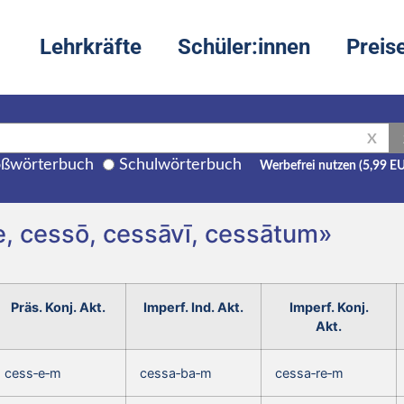
Lehrkräfte
Schüler:innen
Preis
X
ßwörterbuch
Schulwörterbuch
Werbefrei nutzen (5,99 E
e, cessō, cessāvī, cessātum»
Präs. Konj. Akt.
Imperf. Ind. Akt.
Imperf. Konj.
Akt.
cess‑e‑m
cessa‑ba‑m
cessa‑re‑m