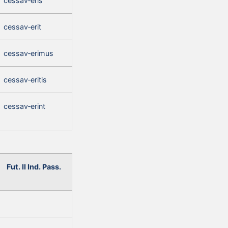
cessav‑eris
cessav‑erit
cessav‑erimus
cessav‑eritis
cessav‑erint
Fut. II Ind. Pass.