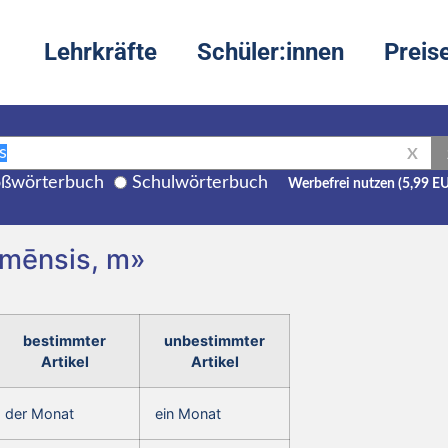
Lehrkräfte
Schüler:innen
Preis
X
ßwörterbuch
Schulwörterbuch
Werbefrei nutzen (5,99 E
 mēnsis, m»
bestimmter
unbestimmter
Artikel
Artikel
der Monat
ein Monat