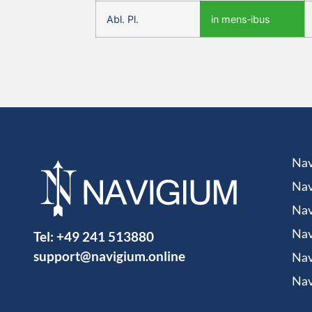
Abl. Pl.
in mens‑ibus
Nav
Nav
Nav
Tel:
+49 241 513880
Nav
support@navigium.online
Nav
Nav