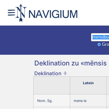
Gro
Deklination zu «mēnsis
Deklination
Latein
Nom. Sg.
mens‑is