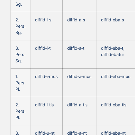
Sg.
2.
diffid‑i‑s
diffid‑a‑s
diffid‑eba‑s
Pers.
Sg.
3.
diffid‑i‑t
diffid‑a‑t
diffid‑eba‑t,
Pers.
diffidebatur
Sg.
1.
diffid‑i‑mus
diffid‑a‑mus
diffid‑eba‑mus
Pers.
Pl.
2.
diffid‑i‑tis
diffid‑a‑tis
diffid‑eba‑tis
Pers.
Pl.
3.
diffid‑u‑nt
diffid‑a‑nt
diffid‑eba‑nt