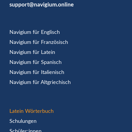
support@navigium.online
Navigium für Englisch
Navigium für Französisch
Navigium für Latein
Navigium für Spanisch
Navigium für Italienisch
Navigium für Altgriechisch
Latein Wörterbuch
Schulungen
Schüler:innen