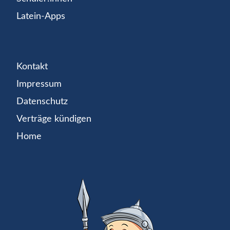
Latein-Apps
Kontakt
Impressum
Datenschutz
Verträge kündigen
Home