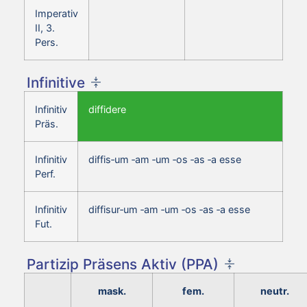
Imperativ
II, 3.
Pers.
Infinitive
Infinitiv
diffidere
Präs.
Infinitiv
diffis‑um ‑am ‑um ‑os ‑as ‑a esse
Perf.
Infinitiv
diffisur‑um ‑am ‑um ‑os ‑as ‑a esse
Fut.
Partizip Präsens Aktiv (PPA)
mask.
fem.
neutr.