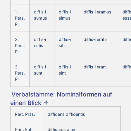
1.
diffis‑i
diffis‑i
diffis‑i eramus
diffi
Pers.
sumus
simus
ess
Pl.
2.
diffis‑i
diffis‑i
diffis‑i eratis
diff
Pers.
estis
sitis
Pl.
3.
diffis‑i
diffis‑i
diffis‑i erant
diff
Pers.
sunt
sint
Pl.
Verbalstämme: Nominalformen auf
einen Blick
Part. Präs.
diffidens diffidentis
Part. Fut.
diffisurus a um