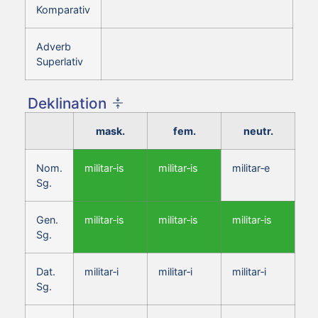
Komparativ
Adverb
Superlativ
Deklination
mask.
fem.
neutr.
Nom.
militar‑is
militar‑is
militar‑e
Sg.
Gen.
militar‑is
militar‑is
militar‑is
Sg.
Dat.
militar‑i
militar‑i
militar‑i
Sg.