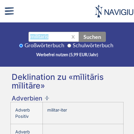
Suchen
X
Großwörterbuch
Schulwörterbuch
Werbefrei nutzen (5,99 EUR/Jahr)
Deklination zu «mīlitāris
mīlitāre»
Adverbien
Adverb
militar‑iter
Positiv
Adverb