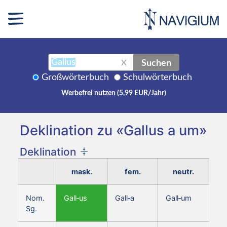
Suchen
X
Großwörterbuch
Schulwörterbuch
Werbefrei nutzen (5,99 EUR/Jahr)
Deklination zu «Gallus a um»
Deklination
mask.
fem.
neutr.
Nom.
Gall‑us
Gall‑a
Gall‑um
Sg.