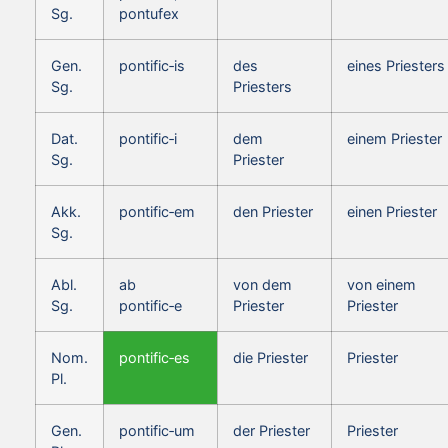
Sg.
pontufex
Gen.
pontific‑is
des
eines Priesters
Sg.
Priesters
Dat.
pontific‑i
dem
einem Priester
Sg.
Priester
Akk.
pontific‑em
den Priester
einen Priester
Sg.
Abl.
ab
von dem
von einem
Sg.
pontific‑e
Priester
Priester
Nom.
pontific‑es
die Priester
Priester
Pl.
Gen.
pontific‑um
der Priester
Priester