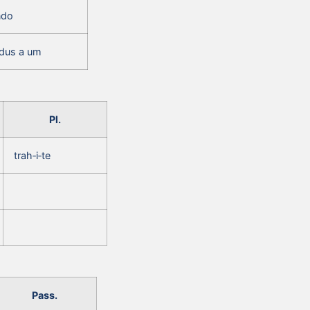
ndo
ndus a um
Pl.
trah‑i‑te
Pass.