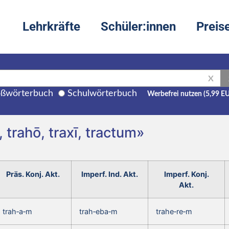
Lehrkräfte
Schüler:innen
Preis
X
ßwörterbuch
Schulwörterbuch
Werbefrei nutzen (5,99 E
 trahō, traxī, tractum»
Präs. Konj. Akt.
Imperf. Ind. Akt.
Imperf. Konj.
Akt.
trah‑a‑m
trah‑eba‑m
trahe‑re‑m