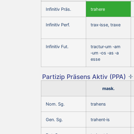
Infinitiv Präs.
trahere
Infinitiv Perf.
trax‑isse, traxe
Infinitiv Fut.
tractur‑um ‑am
‑um ‑os ‑as ‑a
esse
Partizip Präsens Aktiv (PPA)
mask.
Nom. Sg.
trahens
Gen. Sg.
trahent‑is