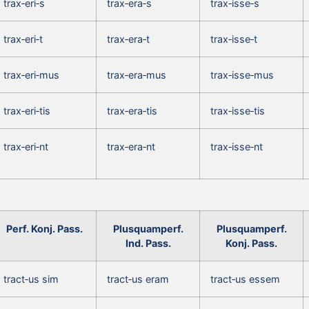
trax‑eri‑s
trax‑era‑s
trax‑isse‑s
trax‑eri‑t
trax‑era‑t
trax‑isse‑t
trax‑eri‑mus
trax‑era‑mus
trax‑isse‑mus
trax‑eri‑tis
trax‑era‑tis
trax‑isse‑tis
trax‑eri‑nt
trax‑era‑nt
trax‑isse‑nt
Perf. Konj. Pass.
Plusquamperf.
Plusquamperf.
Ind. Pass.
Konj. Pass.
tract‑us sim
tract‑us eram
tract‑us essem