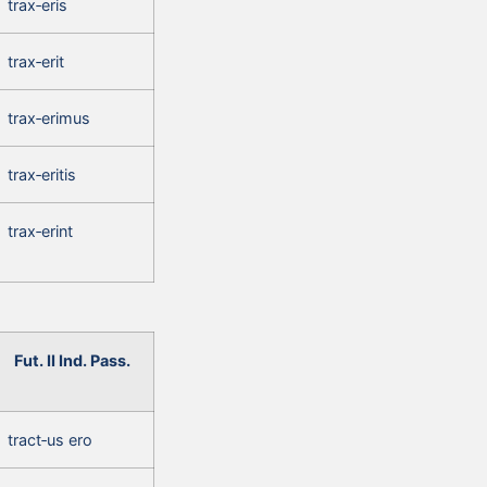
trax‑eris
trax‑erit
trax‑erimus
trax‑eritis
trax‑erint
Fut. II Ind. Pass.
tract‑us ero