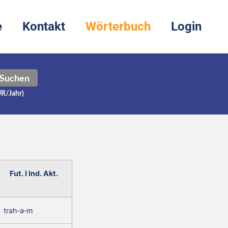
e
Kontakt
Wörterbuch
Login
Suchen
UR/Jahr)
Fut. I Ind. Akt.
trah‑a‑m