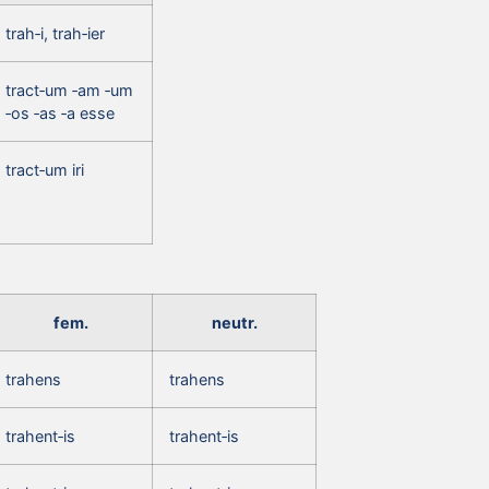
trah‑i, trah‑ier
tract‑um ‑am ‑um
‑os ‑as ‑a esse
tract‑um iri
fem.
neutr.
trahens
trahens
trahent‑is
trahent‑is