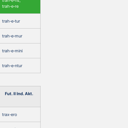
trah‑e‑ris,
trah‑e‑re
trah‑e‑tur
trah‑e‑mur
trah‑e‑mini
trah‑e‑ntur
Fut. II Ind. Akt.
trax‑ero