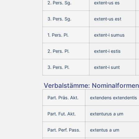
2. Pers. Sg.
extent‑us es
3. Pers. Sg.
extent‑us est
1. Pers. Pl.
extent‑i sumus
2. Pers. Pl.
extent‑i estis
3. Pers. Pl.
extent‑i sunt
Verbalstämme: Nominalformen 
Part. Präs. Akt.
extendens extendentis
Part. Fut. Akt.
extenturus a um
Part. Perf. Pass.
extentus a um