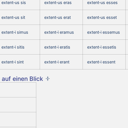
extent‑us sis
extent‑us eras
extent‑us esses
extent‑us sit
extent‑us erat
extent‑us esset
extent‑i simus
extent‑i eramus
extent‑i essemus
extent‑i sitis
extent‑i eratis
extent‑i essetis
extent‑i sint
extent‑i erant
extent‑i essent
auf einen Blick