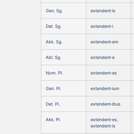
Gen. Sg.
extendent‑is
Dat. Sg.
extendent‑i
Akk. Sg.
extendent‑em
Abl. Sg.
extendent‑e
Nom. Pl.
extendent‑es
Gen. Pl.
extendent‑ium
Dat. Pl.
extendent‑ibus
Akk. Pl.
extendent‑es,
extendent‑is