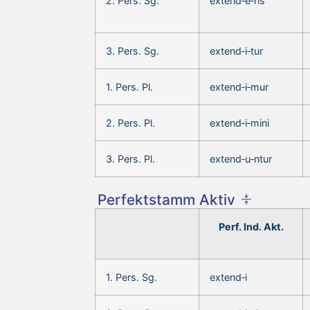
2. Pers. Sg.
extend‑e‑ris
3. Pers. Sg.
extend‑i‑tur
1. Pers. Pl.
extend‑i‑mur
2. Pers. Pl.
extend‑i‑mini
3. Pers. Pl.
extend‑u‑ntur
Perfektstamm Aktiv
Perf. Ind. Akt.
1. Pers. Sg.
extend‑i