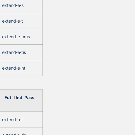
extend‑e‑s
extend‑e‑t
extend‑e‑mus
extend‑e‑tis
extend‑e‑nt
Fut. I Ind. Pass.
extend‑a‑r