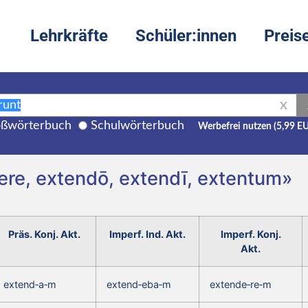
Lehrkräfte
Schüler:innen
Preis
X
ßwörterbuch
Schulwörterbuch
Werbefrei nutzen (5,99 E
ere, extendō, extendī, extentum»
Präs. Konj. Akt.
Imperf. Ind. Akt.
Imperf. Konj.
Akt.
extend‑a‑m
extend‑eba‑m
extende‑re‑m