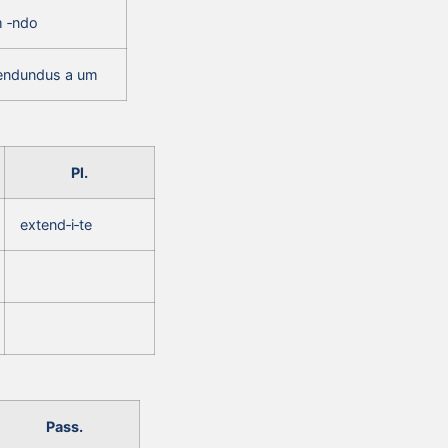
m ‑ndo
tendundus a um
Pl.
extend‑i‑te
Pass.