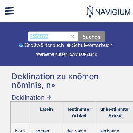
Suchen
X
Großwörterbuch
Schulwörterbuch
Werbefrei nutzen (5,99 EUR/Jahr)
Deklination zu «nōmen
nōminis, n»
Deklination
Latein
bestimmter
unbestimmter
Artikel
Artikel
Nom.
nomen
der Name
ein Name