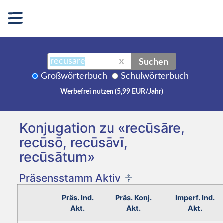
Suchen
X
Großwörterbuch
Schulwörterbuch
Werbefrei nutzen (5,99 EUR/Jahr)
Konjugation zu «recūsāre,
recūsō, recūsāvī,
recūsātum»
Präsensstamm Aktiv
Präs. Ind.
Präs. Konj.
Imperf. Ind.
Akt.
Akt.
Akt.