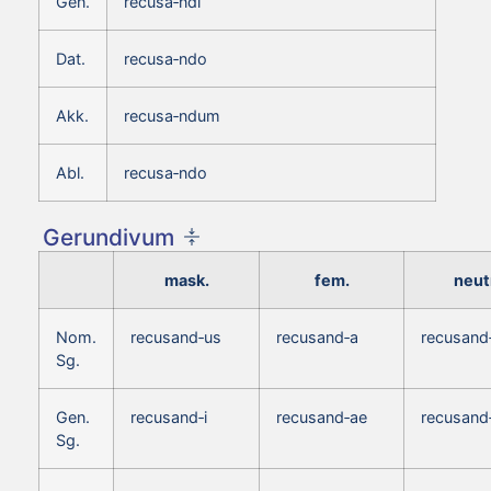
Gen.
recusa‑ndi
Dat.
recusa‑ndo
Akk.
recusa‑ndum
Abl.
recusa‑ndo
Gerundivum
mask.
fem.
neut
Nom.
recusand‑us
recusand‑a
recusand
Sg.
Gen.
recusand‑i
recusand‑ae
recusand‑
Sg.