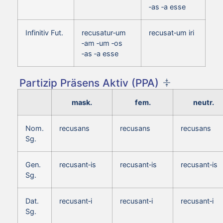
‑as ‑a esse
Infinitiv Fut.
recusatur‑um
recusat‑um iri
‑am ‑um ‑os
‑as ‑a esse
Partizip Präsens Aktiv (PPA)
mask.
fem.
neutr.
Nom.
recusans
recusans
recusans
Sg.
Gen.
recusant‑is
recusant‑is
recusant‑is
Sg.
Dat.
recusant‑i
recusant‑i
recusant‑i
Sg.