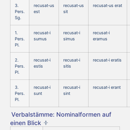
3.
recusat‑us
recusat‑us
recusat‑us erat
Pers.
est
sit
Sg.
1.
recusat‑i
recusat‑i
recusat‑i
Pers.
sumus
simus
eramus
Pl.
2.
recusat‑i
recusat‑i
recusat‑i eratis
Pers.
estis
sitis
Pl.
3.
recusat‑i
recusat‑i
recusat‑i erant
Pers.
sunt
sint
Pl.
Verbalstämme: Nominalformen auf
einen Blick