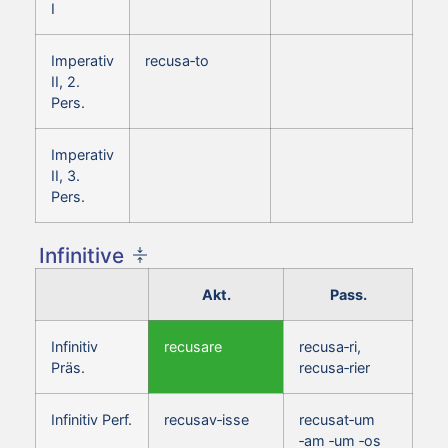
I
Imperativ
recusa‑to
II, 2.
Pers.
Imperativ
II, 3.
Pers.
Infinitive
Akt.
Pass.
Infinitiv
recusare
recusa‑ri,
Präs.
recusa‑rier
Infinitiv Perf.
recusav‑isse
recusat‑um
‑am ‑um ‑os