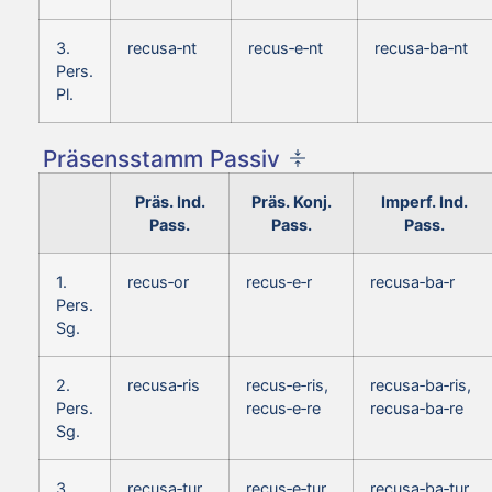
3.
recusa‑nt
recus‑e‑nt
recusa‑ba‑nt
Pers.
Pl.
Präsensstamm Passiv
Präs. Ind.
Präs. Konj.
Imperf. Ind.
Pass.
Pass.
Pass.
1.
recus‑or
recus‑e‑r
recusa‑ba‑r
Pers.
Sg.
2.
recusa‑ris
recus‑e‑ris,
recusa‑ba‑ris,
Pers.
recus‑e‑re
recusa‑ba‑re
Sg.
3.
recusa‑tur
recus‑e‑tur
recusa‑ba‑tur