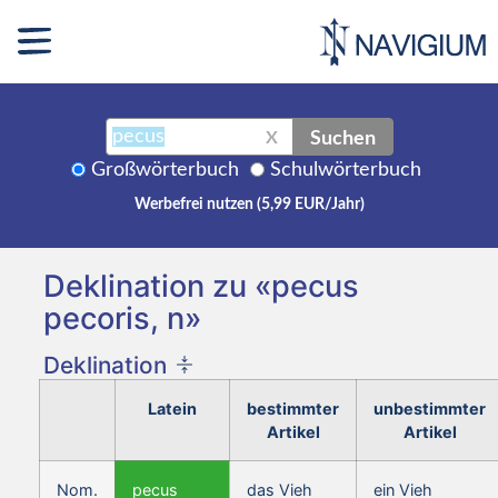
Suchen
X
Großwörterbuch
Schulwörterbuch
Werbefrei nutzen (5,99 EUR/Jahr)
Deklination zu «pecus
pecoris, n»
Deklination
Latein
bestimmter
unbestimmter
Artikel
Artikel
Nom.
pecus
das Vieh
ein Vieh