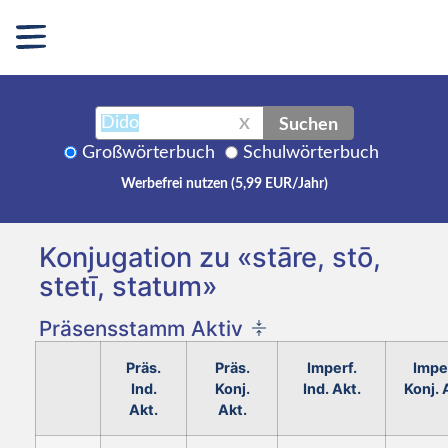
Suchen
X
Großwörterbuch
Schulwörterbuch
Werbefrei nutzen (5,99 EUR/Jahr)
Konjugation zu «stāre, stō,
stetī, statum»
Präsensstamm Aktiv
Präs.
Präs.
Imperf.
Impe
Ind.
Konj.
Ind. Akt.
Konj. 
Akt.
Akt.