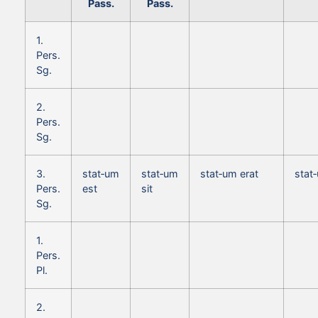
Pass.
Pass.
1.
Pers.
Sg.
2.
Pers.
Sg.
3.
stat‑um
stat‑um
stat‑um erat
stat
Pers.
est
sit
Sg.
1.
Pers.
Pl.
2.