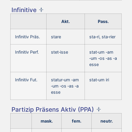
Infinitive
Akt.
Pass.
Infinitiv Präs.
stare
sta‑ri, sta‑rier
Infinitiv Perf.
stet‑isse
stat‑um ‑am
‑um ‑os ‑as ‑a
esse
Infinitiv Fut.
statur‑um ‑am
stat‑um iri
‑um ‑os ‑as ‑a
esse
Partizip Präsens Aktiv (PPA)
mask.
fem.
neutr.