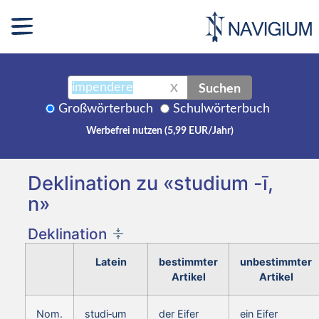
Suchen
X
Großwörterbuch
Schulwörterbuch
Werbefrei nutzen (5,99 EUR/Jahr)
Deklination zu «studium -ī,
n»
Deklination
Latein
bestimmter
unbestimmter
Artikel
Artikel
Nom.
studi‑um
der Eifer
ein Eifer