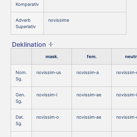
Komparativ
Adverb
novissime
Superlativ
Deklination
mask.
fem.
neutr
Nom.
novissim‑us
novissim‑a
novissim
Sg.
Gen.
novissim‑i
novissim‑ae
novissim‑i
Sg.
Dat.
novissim‑o
novissim‑ae
novissim‑
Sg.