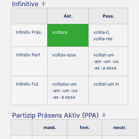
Infinitive
Akt.
Pass.
Infinitiv Präs.
volitare
volita‑ri,
volita‑rier
Infinitiv Perf.
volitav‑isse
volitat‑um
‑am ‑um ‑os
‑as ‑a esse
Infinitiv Fut.
volitatur‑um
volitat‑um iri
‑am ‑um ‑os
‑as ‑a esse
Partizip Präsens Aktiv (PPA)
mask.
fem.
neutr.