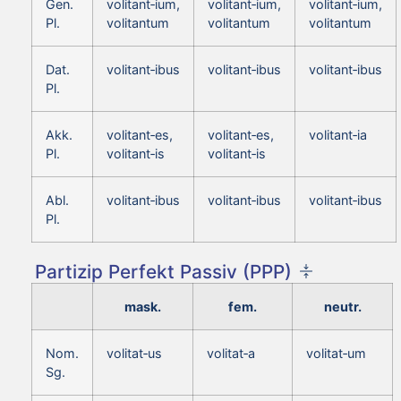
Gen.
volitant‑ium,
volitant‑ium,
volitant‑ium,
Pl.
volitantum
volitantum
volitantum
Dat.
volitant‑ibus
volitant‑ibus
volitant‑ibus
Pl.
Akk.
volitant‑es,
volitant‑es,
volitant‑ia
Pl.
volitant‑is
volitant‑is
Abl.
volitant‑ibus
volitant‑ibus
volitant‑ibus
Pl.
Partizip Perfekt Passiv (PPP)
mask.
fem.
neutr.
Nom.
volitat‑us
volitat‑a
volitat‑um
Sg.