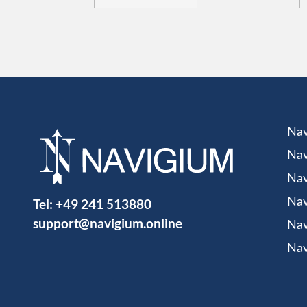
Nav
Nav
Nav
Tel:
+49 241 513880
Nav
support@navigium.online
Nav
Nav