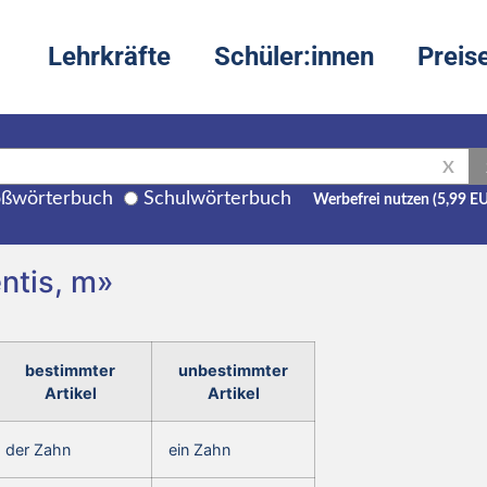
Lehrkräfte
Schüler:innen
Preis
X
ßwörterbuch
Schulwörterbuch
Werbefrei nutzen (5,99 E
ntis, m»
bestimmter
unbestimmter
Artikel
Artikel
der Zahn
ein Zahn