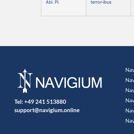
Abl. Pl.
terror‑ibus
Nav
Nav
Nav
Tel:
+49 241 513880
Nav
support@navigium.online
Nav
Nav