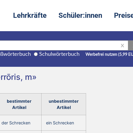
Lehrkräfte
Schüler:innen
Preis
X
ßwörterbuch
Schulwörterbuch
Werbefrei nutzen (5,99 E
errōris, m»
bestimmter
unbestimmter
Artikel
Artikel
der Schrecken
ein Schrecken