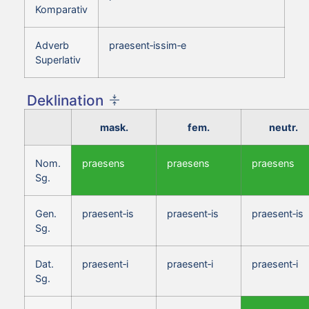
Komparativ
Adverb
praesent‑issim‑e
Superlativ
Deklination
mask.
fem.
neutr.
Nom.
praesens
praesens
praesens
Sg.
Gen.
praesent‑is
praesent‑is
praesent‑is
Sg.
Dat.
praesent‑i
praesent‑i
praesent‑i
Sg.