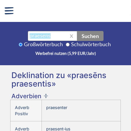
Suchen
X
Großwörterbuch
Schulwörterbuch
Werbefrei nutzen (5,99 EUR/Jahr)
Deklination zu «praesēns
praesentis»
Adverbien
Adverb
praesenter
Positiv
Adverb
praesent‑ius