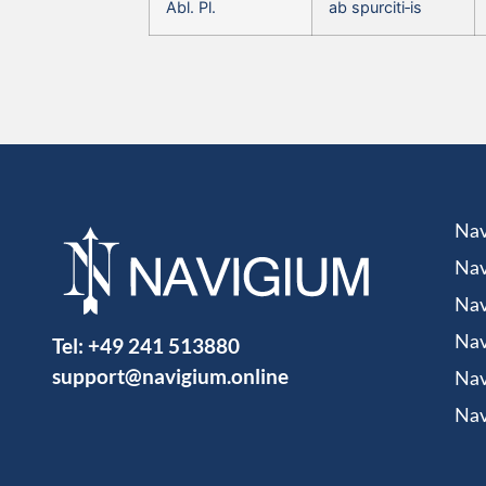
Abl. Pl.
ab spurciti‑is
Nav
Nav
Nav
Tel:
+49 241 513880
Nav
support@navigium.online
Nav
Nav