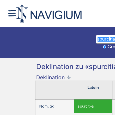
Gro
Deklination zu «spurcitia
Deklination
Latein
Nom. Sg.
spurciti‑a