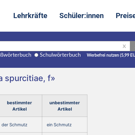
Lehrkräfte
Schüler:innen
Preis
X
ßwörterbuch
Schulwörterbuch
Werbefrei nutzen (5,99 E
 spurcitiae, f»
bestimmter
unbestimmter
Artikel
Artikel
der Schmutz
ein Schmutz