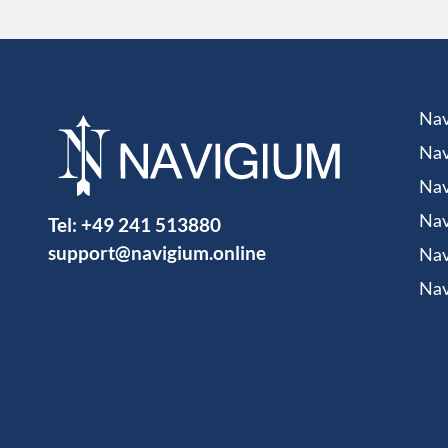
Nav
Nav
Nav
Tel:
+49 241 513880
Nav
support@navigium.online
Nav
Nav