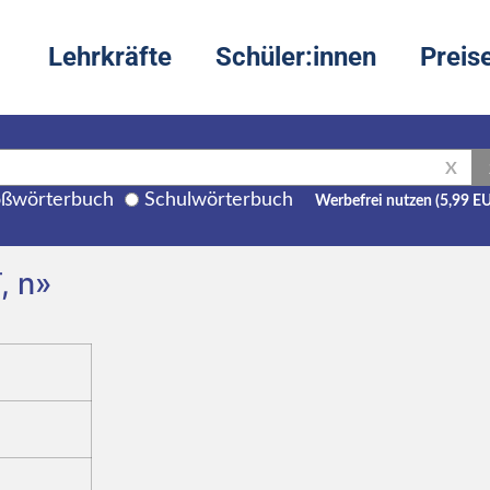
Lehrkräfte
Schüler:innen
Preis
X
ßwörterbuch
Schulwörterbuch
Werbefrei nutzen (5,99 E
, n»