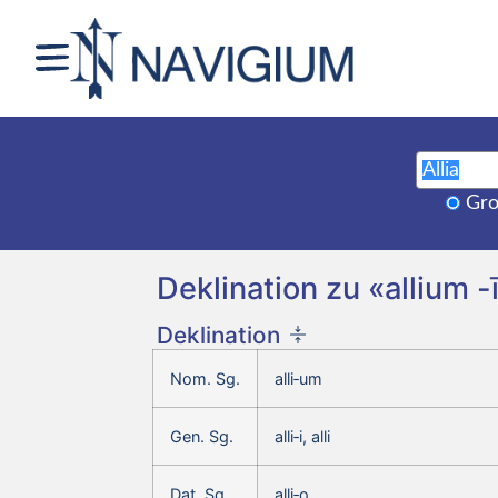
Gro
Deklination zu «allium -ī
Deklination
Nom. Sg.
alli‑um
Gen. Sg.
alli‑i, alli
Dat. Sg.
alli‑o