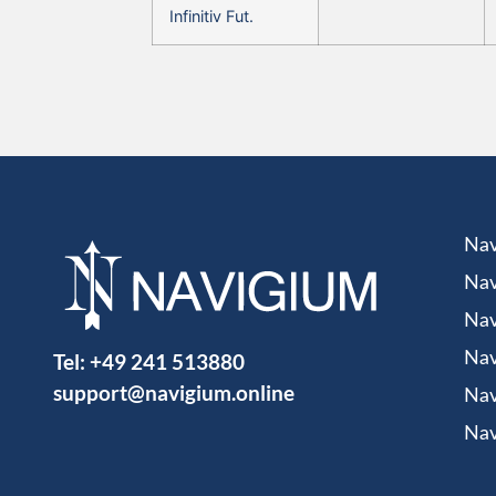
Infinitiv Fut.
Nav
Nav
Nav
Tel:
+49 241 513880
Nav
support@navigium.online
Nav
Nav