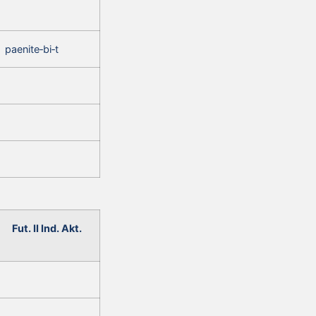
paenite‑bi‑t
Fut. II Ind. Akt.