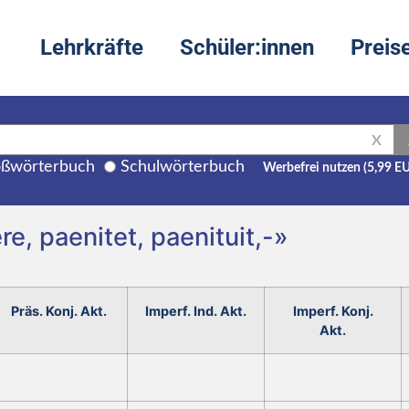
Lehrkräfte
Schüler:innen
Preis
X
ßwörterbuch
Schulwörterbuch
Werbefrei nutzen (5,99 E
e, paenitet, paenituit,-»
Präs. Konj. Akt.
Imperf. Ind. Akt.
Imperf. Konj.
Akt.