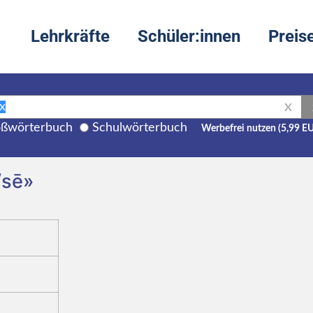
Lehrkräfte
Schüler:innen
Preis
X
ßwörterbuch
Schulwörterbuch
Werbefrei nutzen (5,99 E
/sē»