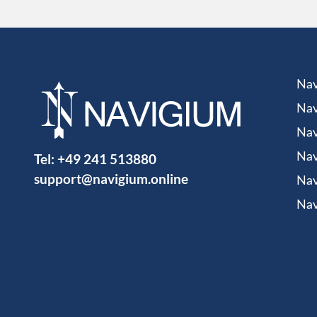
Nav
Nav
Nav
Tel:
+49 241 513880
Nav
support@navigium.online
Nav
Nav