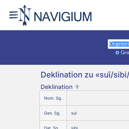
Gro
Deklination zu «suī/sibi
Deklination
Nom. Sg.
Gen. Sg.
sui
Dat. Sg.
sibi