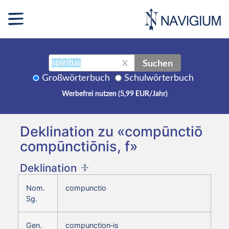
Suchen
X
Großwörterbuch
Schulwörterbuch
Werbefrei nutzen (5,99 EUR/Jahr)
Deklination zu «compūnctiō
compūnctiōnis, f»
Deklination
Nom.
compunctio
Sg.
Gen.
compunction‑is