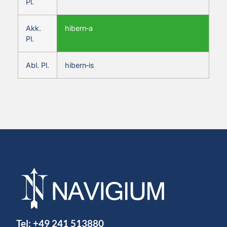
Pl.
Akk.
hibern‑a
Pl.
Abl. Pl.
hibern‑is
Tel:
+49 241 513880