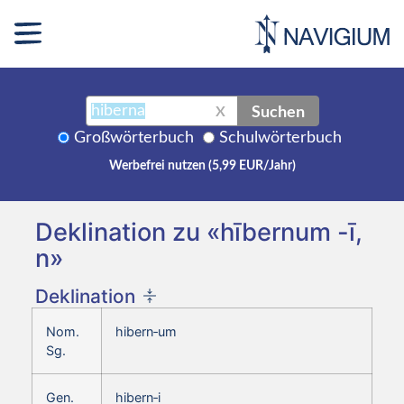
Suchen
X
Großwörterbuch
Schulwörterbuch
Werbefrei nutzen (5,99 EUR/Jahr)
Deklination zu «hībernum -ī,
n»
Deklination
Nom.
hibern‑um
Sg.
Gen.
hibern‑i