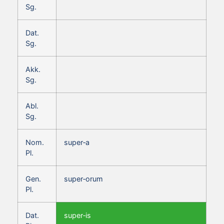
Sg.
Dat.
Sg.
Akk.
Sg.
Abl.
Sg.
Nom.
super‑a
Pl.
Gen.
super‑orum
Pl.
Dat.
super‑is