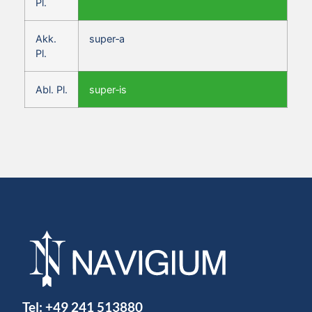
Pl.
Akk.
super‑a
Pl.
Abl. Pl.
super‑is
Tel:
+49 241 513880