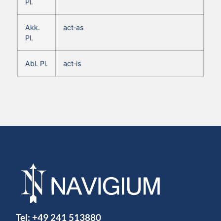
Pl.
Akk.
act‑as
Pl.
Abl. Pl.
act‑is
Tel:
+49 241 513880