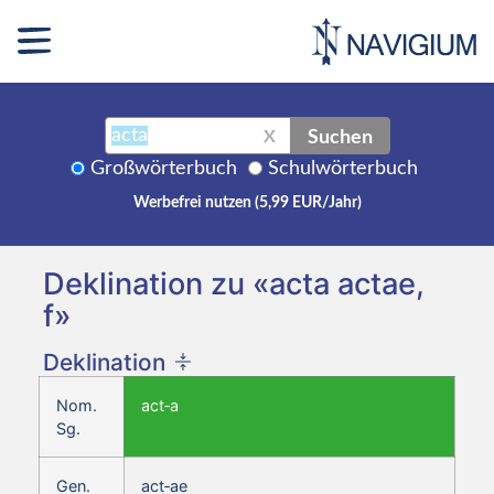
Suchen
X
Großwörterbuch
Schulwörterbuch
Werbefrei nutzen (5,99 EUR/Jahr)
Deklination zu «acta actae,
f»
Deklination
Nom.
act‑a
Sg.
Gen.
act‑ae