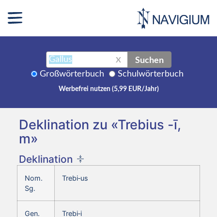
Suchen
X
Großwörterbuch
Schulwörterbuch
Werbefrei nutzen (5,99 EUR/Jahr)
Deklination zu «Trebius -ī,
m»
Deklination
Nom.
Trebi‑us
Sg.
Gen.
Trebi‑i