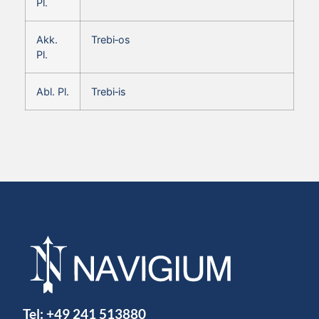
Pl.
Akk.
Trebi‑os
Pl.
Abl. Pl.
Trebi‑is
Tel:
+49 241 513880