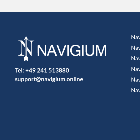
Nav
Nav
Nav
Tel:
+49 241 513880
Nav
support@navigium.online
Nav
Nav