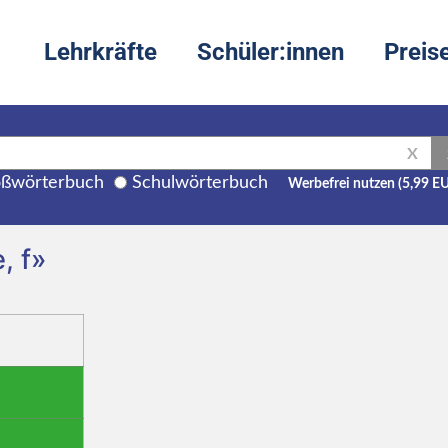
Lehrkräfte
Schüler:innen
Preis
X
ßwörterbuch
Schulwörterbuch
Werbefrei nutzen (5,99 E
, f»