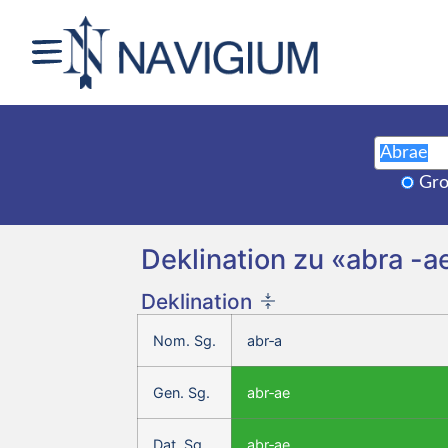
Gro
Deklination zu «abra -ae
Deklination
Nom. Sg.
abr‑a
Gen. Sg.
abr‑ae
Dat. Sg.
abr‑ae