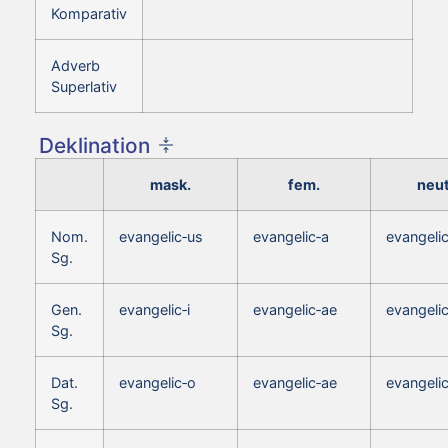
Komparativ
Adverb
Superlativ
Deklination
mask.
fem.
neut
Nom.
evangelic‑us
evangelic‑a
evangeli
Sg.
Gen.
evangelic‑i
evangelic‑ae
evangelic
Sg.
Dat.
evangelic‑o
evangelic‑ae
evangeli
Sg.