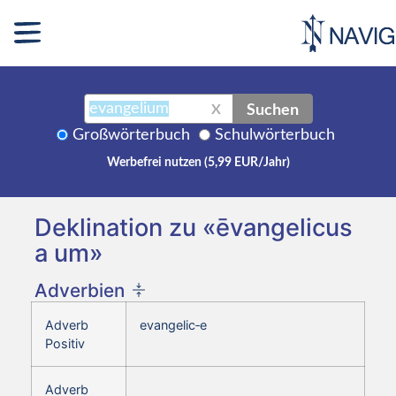
Suchen
X
Großwörterbuch
Schulwörterbuch
Werbefrei nutzen (5,99 EUR/Jahr)
Deklination zu «ēvangelicus
a um»
Adverbien
Adverb
evangelic‑e
Positiv
Adverb