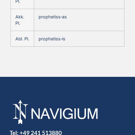
Pl.
Akk.
prophetiss‑as
Pl.
Abl. Pl.
prophetiss‑is
Tel:
+49 241 513880