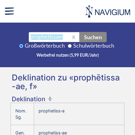
Suchen
X
Großwörterbuch
Schulwörterbuch
Werbefrei nutzen (5,99 EUR/Jahr)
Deklination zu «prophētissa
-ae, f»
Deklination
Nom.
prophetiss‑a
Sg.
Gen.
prophetiss‑ae