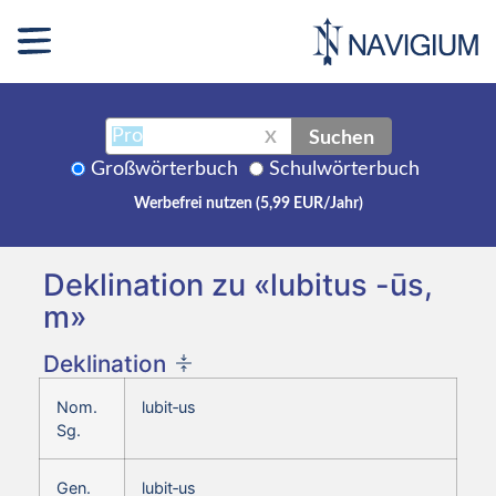
Suchen
X
Großwörterbuch
Schulwörterbuch
Werbefrei nutzen (5,99 EUR/Jahr)
Deklination zu «lubitus -ūs,
m»
Deklination
Nom.
lubit‑us
Sg.
Gen.
lubit‑us