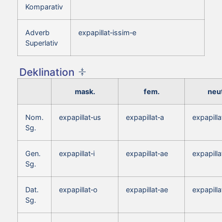
Komparativ
Adverb
expapillat‑issim‑e
Superlativ
Deklination
mask.
fem.
neut
Nom.
expapillat‑us
expapillat‑a
expapill
Sg.
Gen.
expapillat‑i
expapillat‑ae
expapillat
Sg.
Dat.
expapillat‑o
expapillat‑ae
expapilla
Sg.