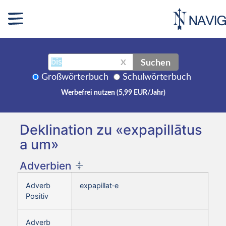
Suchen
X
Großwörterbuch
Schulwörterbuch
Werbefrei nutzen (5,99 EUR/Jahr)
Deklination zu «expapillātus
a um»
Adverbien
Adverb
expapillat‑e
Positiv
Adverb