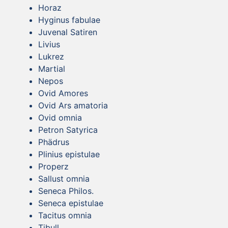
Horaz
Hyginus fabulae
Juvenal Satiren
Livius
Lukrez
Martial
Nepos
Ovid Amores
Ovid Ars amatoria
Ovid omnia
Petron Satyrica
Phädrus
Plinius epistulae
Properz
Sallust omnia
Seneca Philos.
Seneca epistulae
Tacitus omnia
Tibull