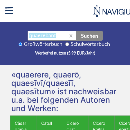
Suchen
X
Großwörterbuch
Schulwörterbuch
Werbefrei nutzen (5,99 EUR/Jahr)
«quaerere, quaerō,
quaesīvī/quaesīī,
quaesītum» ist nachweisbar
u.a. bei folgenden Autoren
und Werken:
Cäsar
Catull
Cicero
Cicero
Cicer
omnia
Orat.
Philos.
epist