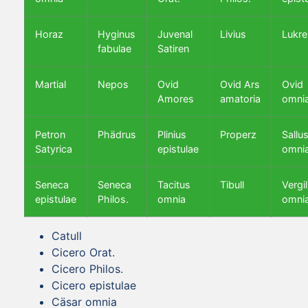
Horaz
Hyginus
Juvenal
Livius
Lukre
fabulae
Satiren
Martial
Nepos
Ovid
Ovid Ars
Ovid
Amores
amatoria
omni
Petron
Phädrus
Plinius
Properz
Sallus
Satyrica
epistulae
omni
Seneca
Seneca
Tacitus
Tibull
Vergil
epistulae
Philos.
omnia
omni
Catull
Cicero Orat.
Cicero Philos.
Cicero epistulae
Cäsar omnia