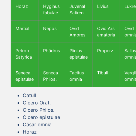
Horaz
Hyginus
Juvenal
Livius
Lukre
fabulae
Satiren
Martial
Nepos
Ovid
Ovid Ars
Ovid
Amores
amatoria
omni
Petron
Phädrus
Plinius
Properz
Sallus
Satyrica
epistulae
omni
Seneca
Seneca
Tacitus
Tibull
Vergil
epistulae
Philos.
omnia
omni
Catull
Cicero Orat.
Cicero Philos.
Cicero epistulae
Cäsar omnia
Horaz