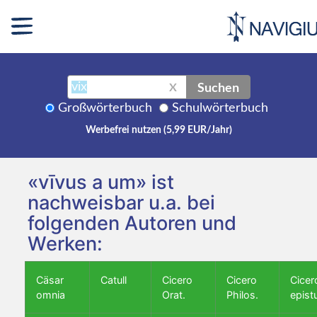
Suchen
X
Großwörterbuch
Schulwörterbuch
Werbefrei nutzen (5,99 EUR/Jahr)
«vīvus a um» ist
nachweisbar u.a. bei
folgenden Autoren und
Werken:
Cäsar
Catull
Cicero
Cicero
Cicer
omnia
Orat.
Philos.
epist