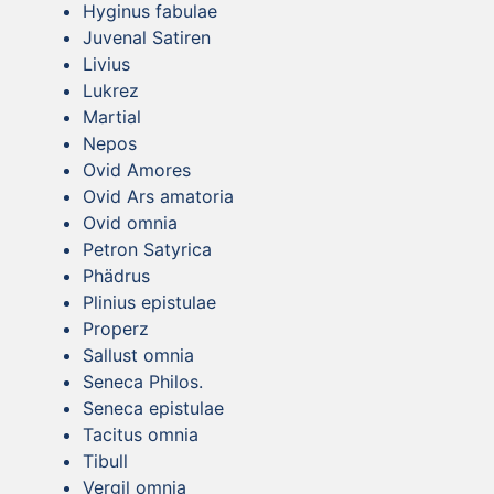
Hyginus fabulae
Juvenal Satiren
Livius
Lukrez
Martial
Nepos
Ovid Amores
Ovid Ars amatoria
Ovid omnia
Petron Satyrica
Phädrus
Plinius epistulae
Properz
Sallust omnia
Seneca Philos.
Seneca epistulae
Tacitus omnia
Tibull
Vergil omnia