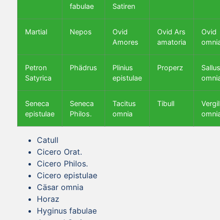
fabulae
Satiren
Martial
Nepos
Ovid
Ovid Ars
Ovid
Amores
amatoria
omni
Petron
Phädrus
Plinius
Properz
Sallus
Satyrica
epistulae
omni
Seneca
Seneca
Tacitus
Tibull
Vergil
epistulae
Philos.
omnia
omni
Catull
Cicero Orat.
Cicero Philos.
Cicero epistulae
Cäsar omnia
Horaz
Hyginus fabulae