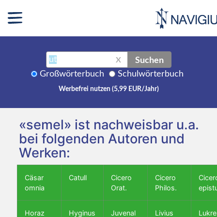
Suchen
X
Großwörterbuch
Schulwörterbuch
Werbefrei nutzen (5,99 EUR/Jahr)
«semel» ist nachweisbar u.a.
bei folgenden Autoren und
Werken:
Cäsar
Catull
Cicero
Cicero
Cicer
omnia
Orat.
Philos.
epist
Horaz
Hyginus
Juvenal
Livius
Lukre