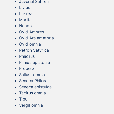
Juvenal Satiren
Livius
Lukrez
Martial
Nepos
Ovid Amores
Ovid Ars amatoria
Ovid omnia
Petron Satyrica
Phädrus
Plinius epistulae
Properz
Sallust omnia
Seneca Philos.
Seneca epistulae
Tacitus omnia
Tibull
Vergil omnia