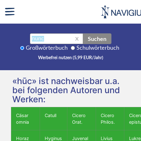
Suchen
X
Großwörterbuch
Schulwörterbuch
Werbefrei nutzen (5,99 EUR/Jahr)
«hūc» ist nachweisbar u.a.
bei folgenden Autoren und
Werken:
Cäsar
Catull
Cicero
Cicero
Cicer
omnia
Orat.
Philos.
epist
Horaz
Hyginus
Juvenal
Livius
Lukre