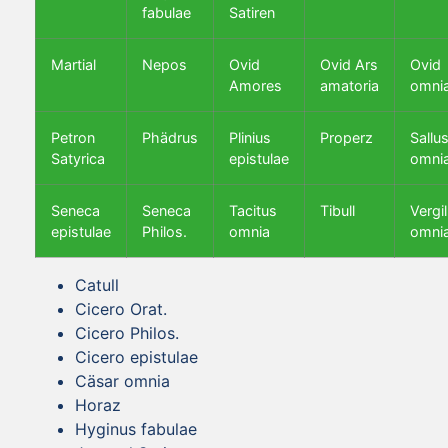
fabulae
Satiren
Martial
Nepos
Ovid
Ovid Ars
Ovid
Amores
amatoria
omni
Petron
Phädrus
Plinius
Properz
Sallus
Satyrica
epistulae
omni
Seneca
Seneca
Tacitus
Tibull
Vergil
epistulae
Philos.
omnia
omni
Catull
Cicero Orat.
Cicero Philos.
Cicero epistulae
Cäsar omnia
Horaz
Hyginus fabulae