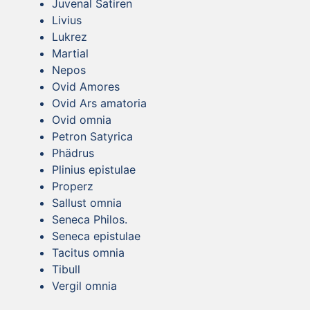
Juvenal Satiren
Livius
Lukrez
Martial
Nepos
Ovid Amores
Ovid Ars amatoria
Ovid omnia
Petron Satyrica
Phädrus
Plinius epistulae
Properz
Sallust omnia
Seneca Philos.
Seneca epistulae
Tacitus omnia
Tibull
Vergil omnia