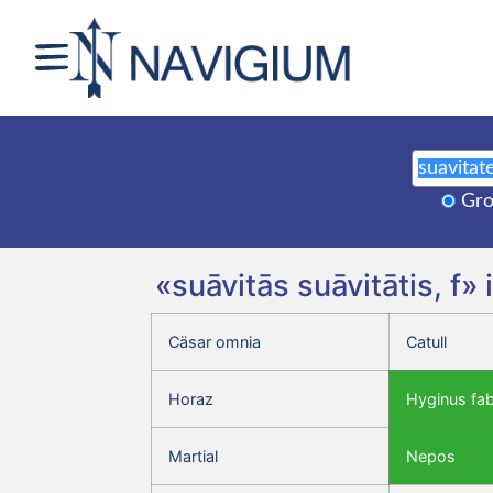
Gro
«suāvitās suāvitātis, f
Cäsar omnia
Catull
Horaz
Hyginus fa
Martial
Nepos