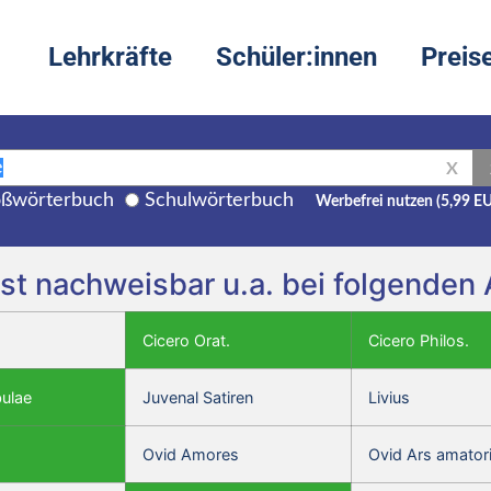
Lehrkräfte
Schüler:innen
Preis
X
ßwörterbuch
Schulwörterbuch
Werbefrei nutzen (5,99 E
» ist nachweisbar u.a. bei folgende
Cicero Orat.
Cicero Philos.
bulae
Juvenal Satiren
Livius
Ovid Amores
Ovid Ars amator