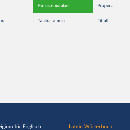
Plinius epistulae
Properz
os.
Tacitus omnia
Tibull
igium für Englisch
Latein Wörterbuch