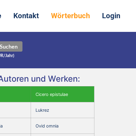
e
Kontakt
Wörterbuch
Login
Suchen
UR/Jahr)
n Autoren und Werken:
Cicero epistulae
Lukrez
ia
Ovid omnia