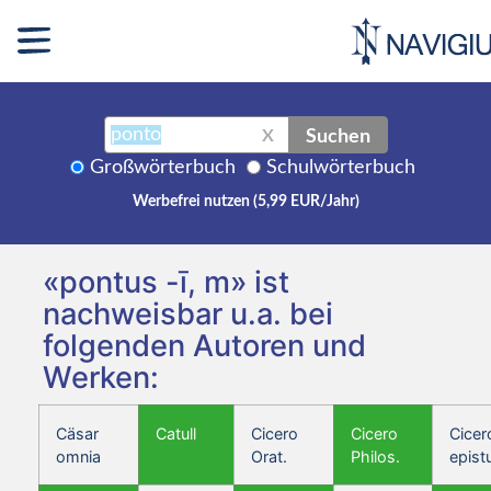
Suchen
X
Großwörterbuch
Schulwörterbuch
Werbefrei nutzen (5,99 EUR/Jahr)
«pontus -ī, m» ist
nachweisbar u.a. bei
folgenden Autoren und
Werken:
Cäsar
Catull
Cicero
Cicero
Cicer
omnia
Orat.
Philos.
epist