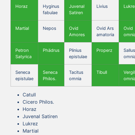
Horaz
Hyginus
Juvenal
Livius
Lukre
fabulae
Satiren
Martial
Nepos
Ovid
Ovid Ars
Ovid
Amores
amatoria
omni
Petron
Phädrus
Plinius
Properz
Sallus
Satyrica
epistulae
omni
Seneca
Seneca
Tacitus
Tibull
Vergil
epistulae
Philos.
omnia
omni
Catull
Cicero Philos.
Horaz
Juvenal Satiren
Lukrez
Martial