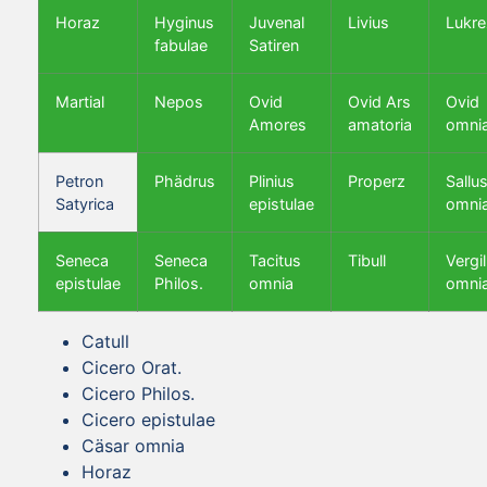
Horaz
Hyginus
Juvenal
Livius
Lukre
fabulae
Satiren
Martial
Nepos
Ovid
Ovid Ars
Ovid
Amores
amatoria
omni
Petron
Phädrus
Plinius
Properz
Sallus
Satyrica
epistulae
omni
Seneca
Seneca
Tacitus
Tibull
Vergil
epistulae
Philos.
omnia
omni
Catull
Cicero Orat.
Cicero Philos.
Cicero epistulae
Cäsar omnia
Horaz