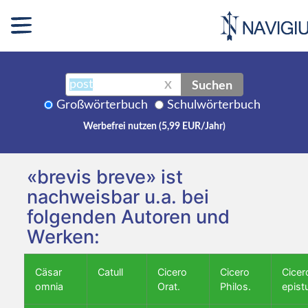
Suchen
X
Großwörterbuch
Schulwörterbuch
Werbefrei nutzen (5,99 EUR/Jahr)
«brevis breve» ist
nachweisbar u.a. bei
folgenden Autoren und
Werken:
Cäsar
Catull
Cicero
Cicero
Cicer
omnia
Orat.
Philos.
epist