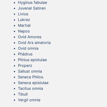
Hyginus fabulae
Juvenal Satiren
Livius
Lukrez
Martial
Nepos
Ovid Amores
Ovid Ars amatoria
Ovid omnia
Phädrus
Plinius epistulae
Properz
Sallust omnia
Seneca Philos.
Seneca epistulae
Tacitus omnia
Tibull
Vergil omnia